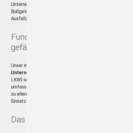
Unternehmen, die hier nicht vorbereitet sind, riskieren
Bußgelder, Kontrollprobleme und unnötige
Ausfallzeiten.
Fundiertes Wissen statt
gefährlicher Mythen
Unser in Deutschland einmaliges
Praxisseminar für
Unternehmen mit eigenem Fuhrpark
(Bus oder
LKW) sowie verantwortliche Personen vermittelt
umfassendes, herstellerübergreifendes Know-how
zu allen digitalen Fahrtenschreibern, die aktuell im
Einsatz sind.
Das erwartet Sie im Seminar