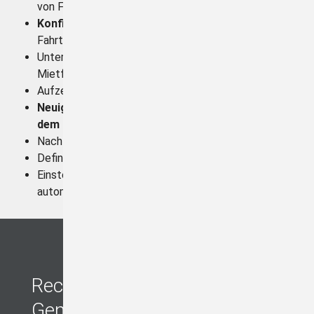
von Fahrtenschreiberkarten
Konfigurationsmöglichkeiten
am
Fahrtenschreiber mit der Unternehmenskarte
Unternehmenssperre und die Pflicht i.V.m.
Mietfahrzeugen
Aufzeichnungen auf den Karten und im Tacho
Neuigkeiten aus Brüssel zum Nachtrag und
dem Ersatz der Bescheinigung
Nachtragspflicht gemäß § 20 FPersV
Definition Arbeitszeit und Bereitschaftszeit
Einstellen der Aktivitäten - manuell oder
automatisch?
Rechtssprechung, die die
Genehmigung kosten kann