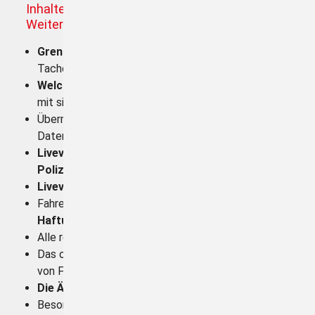
Inhalte der Schulung - gilt auch als
Weiterbildung nach dem BKrFQG
Grenzüberschreitender Verkehr:
Smart
Tachograph V 2
Welche neuen Pflichten
bringt der Smart Tacho 2
mit sich?
Übermittlung der Lenk- und Ruhezeiten vs.
Datenschutz (
Livevorführung
)
Livevorführung
der
Fernabfrage durch die
Polizei
Livevorführung
Grenzübertritt mit Smart Tacho 2
Fahrer- und
Unternehmerpflichten |
Haftungsrisiko
des Unternehmers
Alle relevanten
Änderungen der Vorschriften
Das ordnungsgemäße
Auswerten/Analysieren
von Fahrerkarten und Massenspeicher
Die Änderungen beim Risikoeinstufungssystem
Besonderheiten der verschiedenen Generationen