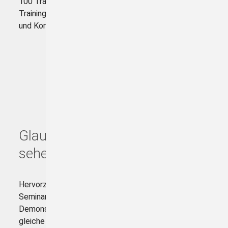
100 Trainingsgeräten inklusive viele hundert
Trainingskarten (Fahrer-, Unternehmens-, Werkstatt-
und Kontrollkarten)
Glauben Sie nur, was Sie selbst
sehen!
Hervorzuheben ist, dass sämtliche Aussagen im
Seminar durch Rechtsgrundlagen oder
Demonstrationen an den Geräten belegt, Mythen auf
gleiche Weise widerlegt werden. Der zukünftige