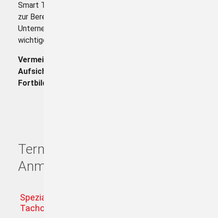
Smart Tacho Version 2 spielt auch bei der Änderung
zur Berechnung der Risikoeinstufung des
Unternehmens durch die Aufsichtsbehörden eine
wichtige Rolle!
Vermeiden Sie den Konflikt mit den
Aufsichtsbehörden durch nachhaltige
Fortbildung!
Termine und schnelle Online
Anmeldung
Spezialseminar für Fuhrparkbetreiber - Smart
Tacho | Pflichten | Lösungen