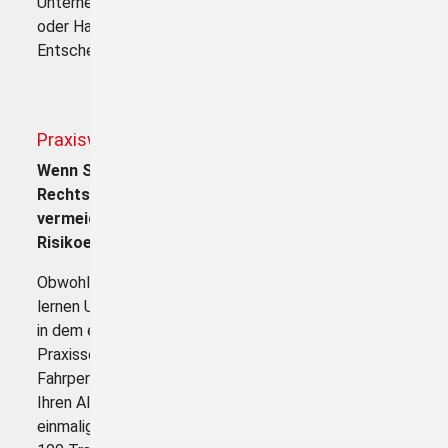
Unternehmens nachhaltig. Statt sich auf Mythen
oder Halbwissen zu verlassen, treffen Sie
Entscheidungen auf Basis fundierter Expertise.
Praxisworkshop für mehr Know-how
Wenn Sie Ihre Kenntnisse über die relevanten
Rechtsvorschriften ständig aktualisieren,
vermeiden Sie Bußgelder und eine schlechte
Risikoeinstufung.
Obwohl das Fahrpersonalrecht sehr komplex ist,
lernen Unternehmer, Disponenten und Verkehrsleiter
in dem eigens für diese Zielgruppe entwickelten
Praxisseminar alles, was sie im Bereich
Fahrpersonalrecht / digitale Fahrtenschreiber für
Ihren Alltag wissen müssen. Dies gelingt durch eine
einmalige Mischung aus Theorie und Praxis mit bis zu