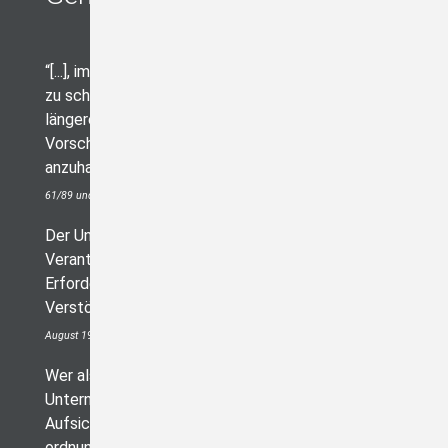
“[...], im Übrigen ist immer auf vorsätzliches Handeln
zu schließen, wenn es der Unternehmer über einen
längeren Zeitraum unterlässt, seine Fahrer über die
Vorschriften zu belehren und zu deren Einhaltung
anzuhalten.“
Beschluss des BayOLG vom 13.06.1989 Az: 3 Ob OWi
61/89 und vom 30.12.1990 Az: 3 Ob OWi 141/90
Der Unternehmer kann nur dann nicht zur
Verantwortung gezogen werden, wenn er das
Erforderliche und Zumutbare getan hat, um neue
Verstöße zu verhindern, […].
KG Berlin, Beschluss vom 26.
August 1985 – 3 Ws (B) 101/85
Wer als Inhaber eines Betriebes oder
Unternehmens vorsätzlich oder fahrlässig die
Aufsichtsmaßnahmen unterlässt [...], handelt
ordnungswidrig.