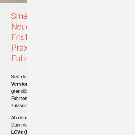
Smart Tachograph Version 2:
Neue Pflichten, wichtige
Fristen und entscheidendes
Praxiswissen für
Fuhrparkverantwortliche
Seit dem 21.08.2023 ist der
Smart Tachograph
Version 2 (Smart Tacho 2)
verpflichtend. Für den
grenzüberschreitenden Verkehr gilt inzwischen:
Fahrten sind nur noch mit dem Smart Tacho 2
zulässig.
Ab dem
01.07.2026
folgt der nächste große Schritt:
Dann wird der Smart Tacho 2 auch für zahlreiche
LCVs (Light Commercial Vehicles)
zur Pflicht.