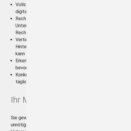
Vollständige und praxisnahe Behandlung aller
digitalen Fahrtenschreiber
Rechtssichere Umsetzung der
Unternehmerpflichten nach EU- und nationalem
Recht
Vertiefte Analyse digitaler Tachodaten mit
Hintergrundwissen, das keine Software erkennen
kann
Erkennen von Fehlern, Manipulationen und Risiken,
bevor sie zu Bußgeldern führen
Konkrete Handlungsempfehlungen für den
täglichen Fuhrparkbetrieb
Ihr Mehrwert
Sie gewinnen echte Handlungssicherheit, vermeiden
unnötige Risiken und stärken die Compliance Ihres