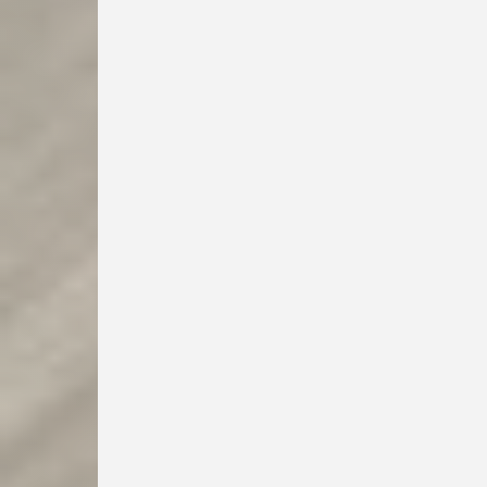
Unternehmerseminar
Spezialseminar für
Fuhrparkbetreiber