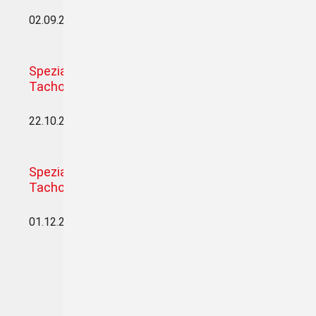
02.09.2026 in 34123 Kassel
Jetzt anmelden
Spezialseminar für Fuhrparkbetreiber - Smart
Tacho | Pflichten | Lösungen
22.10.2026 in 75181 Pforzheim
Jetzt anmelden
Spezialseminar für Fuhrparkbetreiber - Smart
Tacho | Pflichten | Lösungen
01.12.2026 in 78532 Tuttlingen
Jetzt anmelden